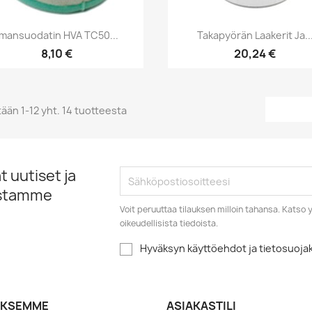
Pikakatselu
Pikakatselu


lmansuodatin HVA TC50...
Takapyörän Laakerit Ja..
8,10 €
20,24 €
ään 1-12 yht. 14 tuotteesta
 uutiset ja
istamme
Voit peruuttaa tilauksen milloin tahansa. Kats
oikeudellisista tiedoista.
Hyväksyn käyttöehdot ja tietosuoj
YKSEMME
ASIAKASTILI