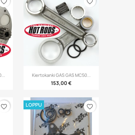
favorite_border
favorite_border
Pikakatselu

...
Kiertokanki GAS GAS MC50...
153,00 €
LOPPU
favorite_border
favorite_border