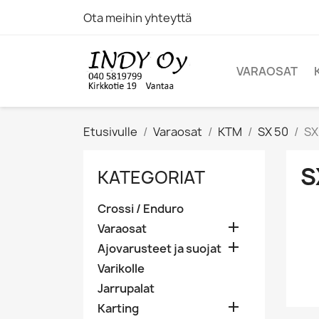
Ota meihin yhteyttä
VARAOSAT
Etusivulle
Varaosat
KTM
SX 50
SX
S
KATEGORIAT
Crossi / Enduro

Varaosat

Ajovarusteet ja suojat
Varikolle
Jarrupalat

Karting