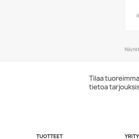
I
Näytet
Tilaa tuoreimmat
tietoa tarjouks
TUOTTEET
YRIT