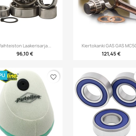
Pikakatselu
Pikakatselu


Vaihteiston Laakerisarja...
Kiertokanki GAS GAS MC50
96,10 €
121,45 €
PU
favorite_border