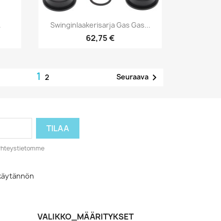
Pikakatselu

.
Swinginlaakerisarja Gas Gas...
62,75 €
1

Seuraava
2
o yhteystietomme
akäytännön
VALIKKO_MÄÄRITYKSET