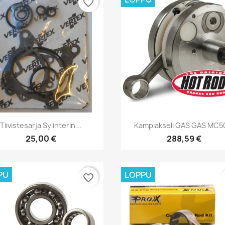
favorite_border
Pikakatselu
Pikakatselu


Tiivistesarja Sylinterin...
Kampiakseli GAS GAS MC50
25,00 €
288,59 €
PU
LOPPU
favorite_border