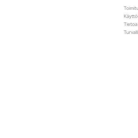
Toimit
Käytt
Tietoa
Turval