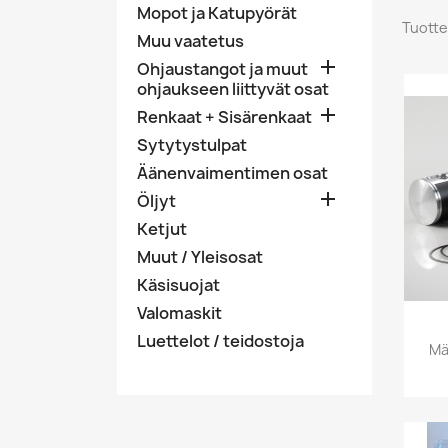
Mopot ja Katupyörät
Tuotte
Muu vaatetus

Ohjaustangot ja muut
ohjaukseen liittyvät osat

Renkaat + Sisärenkaat
Sytytystulpat
Äänenvaimentimen osat

Öljyt
Ketjut
Muut / Yleisosat
Käsisuojat
Valomaskit
Luettelot / teidostoja
Mä