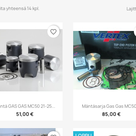
ita yhteensä 14 kpl.
Lajit
favorite_border
Pikakatselu
Pikakatselu


ntä GAS GAS MC50 21-25...
Mäntäsarja Gas Gas MC50.
51,00 €
85,00 €
LOPPU