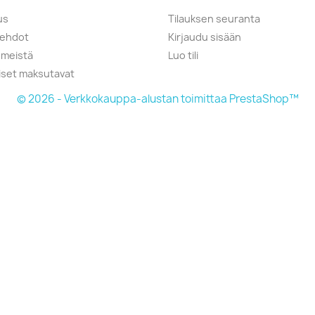
us
Tilauksen seuranta
öehdot
Kirjaudu sisään
 meistä
Luo tili
liset maksutavat
© 2026 - Verkkokauppa-alustan toimittaa PrestaShop™