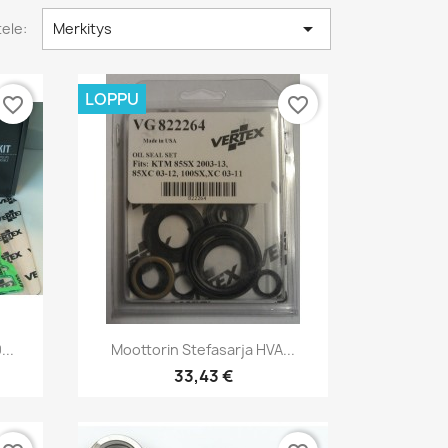

tele:
Merkitys
LOPPU
favorite_border
favorite_border
Pikakatselu

..
Moottorin Stefasarja HVA...
33,43 €